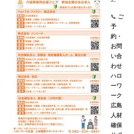
📞
ご
予
約・
お問
い合
わせ
ハロ
ーワ
ーク
広島
人材
確保