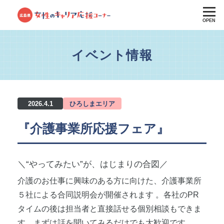
OPEN
イベント情報
2026.4.1
ひろしまエリア
『介護事業所応援フェア』
＼“やってみたい”が、はじまりの合図／
介護のお仕事に興味のある方に向けた、
介護事業所
５社による合同説明会が開催されます
。各社のPR
タイムの後は担当者と直接話せる個別相談もできま
す。まずは話を聞いてみるだけでも大歓迎です
。