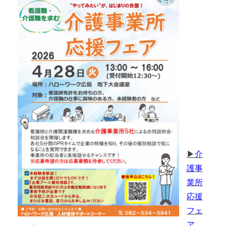
▶
介
護事
業所
応援
フェ
ア