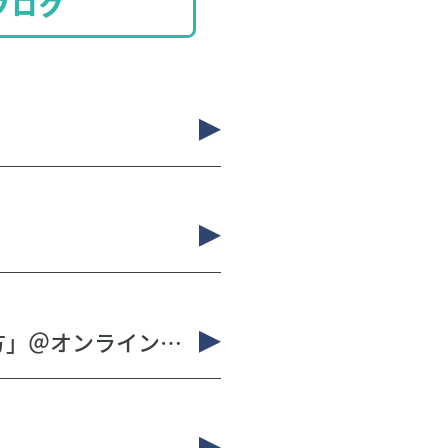
ブログ
毎月開催中！「あなたらしさを伝える応募書類の書き方」＠オンラインミニセミナー