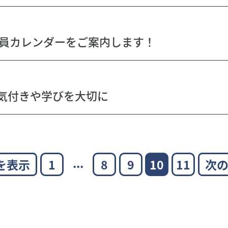
談員カレンダーをご案内します！
気付きや学びを大切に
...
(current)
を表示
1
8
9
10
11
次の