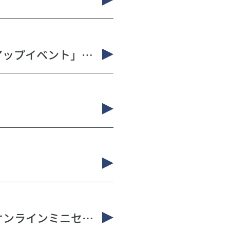
“チーム力”発揮の一日「リスタートプログラムミートアップイベント」スタッフとして感じたこと
毎月開催中！「これからのマネープランと働き方」＠オンラインミニセミナー